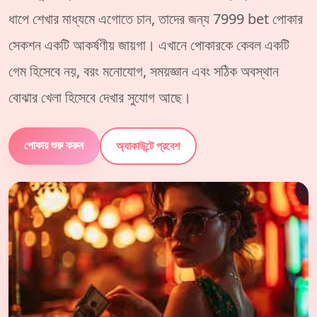
ধাপে শেখার মাধ্যমে এগোতে চান, তাদের জন্য 7999 bet পোকার
সেকশন একটি আকর্ষণীয় জায়গা। এখানে পোকারকে কেবল একটি
গেম হিসেবে নয়, বরং মনোযোগ, সময়জ্ঞান এবং সঠিক অবস্থান
বোঝার খেলা হিসেবে দেখার সুযোগ আছে।
পোকার শুরু করুন
অ্যাকাউন্টে প্রবেশ