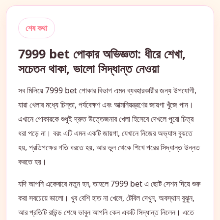
শেষ কথা
7999 bet পোকার অভিজ্ঞতা: ধীরে শেখা,
সচেতন থাকা, ভালো সিদ্ধান্ত নেওয়া
সব মিলিয়ে 7999 bet পোকার বিভাগ এমন ব্যবহারকারীর জন্য উপযোগী,
যারা খেলার মধ্যে চিন্তা, পর্যবেক্ষণ এবং আত্মনিয়ন্ত্রণের জায়গা খুঁজে পান।
এখানে পোকারকে শুধুই দ্রুত উত্তেজনার খেলা হিসেবে দেখলে পুরো চিত্র
ধরা পড়ে না। বরং এটি এমন একটি জায়গা, যেখানে নিজের অভ্যাস বুঝতে
হয়, প্রতিপক্ষের গতি ধরতে হয়, আর ভুল থেকে শিখে পরের সিদ্ধান্ত উন্নত
করতে হয়।
যদি আপনি একেবারে নতুন হন, তাহলে 7999 bet এ ছোট সেশন দিয়ে শুরু
করা সবচেয়ে ভালো। খুব বেশি হাত না খেলে, টেবিল দেখুন, অবস্থান বুঝুন,
আর প্রতিটি রাউন্ড শেষে ভাবুন আপনি কেন একটি সিদ্ধান্ত নিলেন। এতে