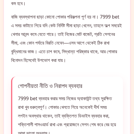
কম হবে।
বাজি ব্যবস্থাপনা ছাড়া কোনো পোকার পরিকল্পনা পূর্ণ হয় না। 7999 bet
এ সময় কাটাতে গিয়ে যদি কেউ নির্দিষ্ট সীমা ছাড়া খেলেন, তাহলে অল্প সময়েই
খেলার আনন্দ কমে যেতে পারে। তাই নিজের মোট বাজেট, প্রতি সেশনের
সীমা, এবং কোন পর্যায়ে বিরতি নেবেন—এসব আগে থেকেই ঠিক রাখা
বুদ্ধিমানের কাজ। এতে চাপ কমে, সিদ্ধান্ত পরিষ্কার থাকে, আর পোকার
বিনোদন হিসেবেই উপভোগ করা যায়।
গোপনীয়তা নীতি ও নিরাপদ ব্যবহার
7999 bet ব্যবহার করার সময় নিজের অ্যাকাউন্ট তথ্য সুরক্ষিত
রাখা খুব গুরুত্বপূর্ণ। পোকার খেলতে গিয়ে অনেকেই দীর্ঘ সময়
লগইন অবস্থায় থাকেন, তাই ব্যক্তিগত ডিভাইস ব্যবহার করা,
শক্তিশালী পাসওয়ার্ড রাখা এবং প্রয়োজনে সেশন শেষ করে বের হয়ে
আসা ভালো অভ্যাস।