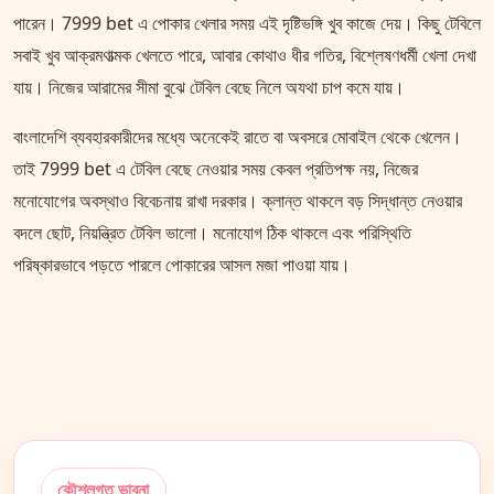
পারেন। 7999 bet এ পোকার খেলার সময় এই দৃষ্টিভঙ্গি খুব কাজে দেয়। কিছু টেবিলে
সবাই খুব আক্রমণাত্মক খেলতে পারে, আবার কোথাও ধীর গতির, বিশ্লেষণধর্মী খেলা দেখা
যায়। নিজের আরামের সীমা বুঝে টেবিল বেছে নিলে অযথা চাপ কমে যায়।
বাংলাদেশি ব্যবহারকারীদের মধ্যে অনেকেই রাতে বা অবসরে মোবাইল থেকে খেলেন।
তাই 7999 bet এ টেবিল বেছে নেওয়ার সময় কেবল প্রতিপক্ষ নয়, নিজের
মনোযোগের অবস্থাও বিবেচনায় রাখা দরকার। ক্লান্ত থাকলে বড় সিদ্ধান্ত নেওয়ার
বদলে ছোট, নিয়ন্ত্রিত টেবিল ভালো। মনোযোগ ঠিক থাকলে এবং পরিস্থিতি
পরিষ্কারভাবে পড়তে পারলে পোকারের আসল মজা পাওয়া যায়।
কৌশলগত ভাবনা