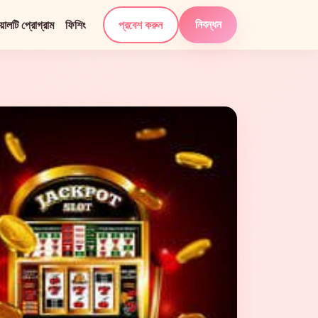
নিবন্ধন
য়ালটি প্রোগ্রাম
ফিশিং
প্রবেশ করুন