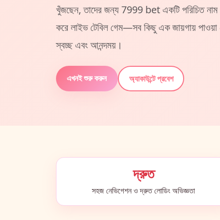
খুঁজছেন, তাদের জন্য 7999 bet একটি পরিচিত নাম হ
করে লাইভ টেবিল গেম—সব কিছু এক জায়গায় পাওয়া 
স্বচ্ছ এবং আনন্দময়।
এখনই শুরু করুন
অ্যাকাউন্টে প্রবেশ
দ্রুত
সহজ নেভিগেশন ও দ্রুত লোডিং অভিজ্ঞতা