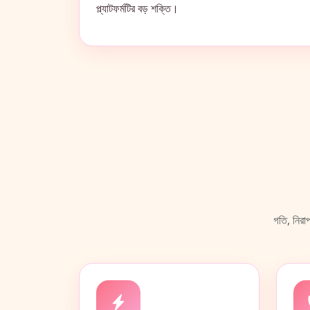
প্ল্যাটফর্মটির বড় শক্তি।
গতি, নিরা