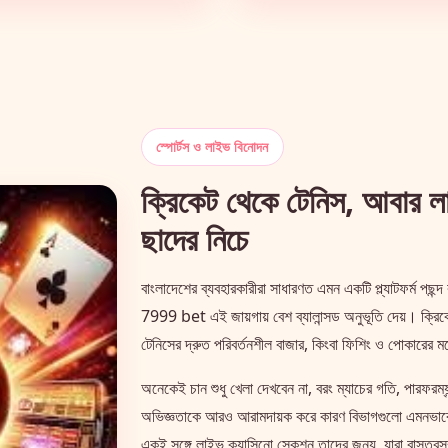
স্পোর্টস ও লাইভ বিনোদন
ক্রিকেট থেকে টেনিস, আবার 
ছাদের নিচে
বাংলাদেশের ব্যবহারকারীরা সাধারণত এমন একটি প্ল্যাটফর্ম পছন
7999 bet এই জায়গায় বেশ ব্যালান্সড অনুভূতি দেয়। ক্রিকে
টেনিসের দ্রুত পরিবর্তনশীল বাজার, কিংবা ফিশিং ও পোকারের ম
অনেকেই চান শুধু খেলা দেখবেন না, বরং ম্যাচের গতি, পারফরম
অভিজ্ঞতাকে আরও আরামদায়ক করে কারণ বিভাগগুলো এমনভাবে 
একই সঙ্গে লাইভ ক্যাসিনো সেকশন তাদের জন্য, যারা বাস্তব