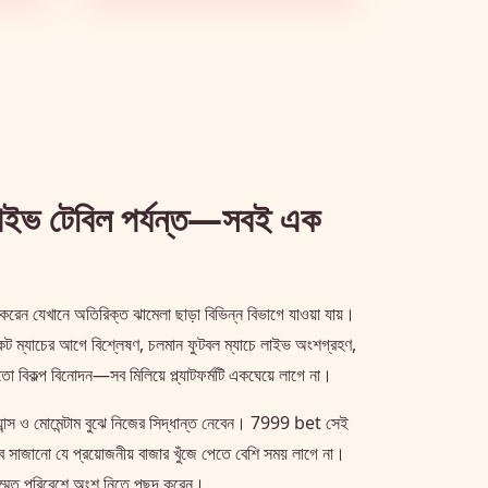
লাইভ টেবিল পর্যন্ত—সবই এক
্দ করেন যেখানে অতিরিক্ত ঝামেলা ছাড়া বিভিন্ন বিভাগে যাওয়া যায়।
ট ম্যাচের আগে বিশ্লেষণ, চলমান ফুটবল ম্যাচে লাইভ অংশগ্রহণ,
তো বিকল্প বিনোদন—সব মিলিয়ে প্ল্যাটফর্মটি একঘেয়ে লাগে না।
্যান্স ও মোমেন্টাম বুঝে নিজের সিদ্ধান্ত নেবেন। 7999 bet সেই
সাজানো যে প্রয়োজনীয় বাজার খুঁজে পেতে বেশি সময় লাগে না।
সম্মত পরিবেশে অংশ নিতে পছন্দ করেন।