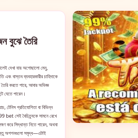
ন বুঝে তৈরি
 গেলেই দেখা যায় অগোছালো মেনু,
এবং বাস্তব ব্যবহারকারীর চাহিদাকে
 তৈরি করতে পারে, আবার অভিজ্ঞ
ন্টে যেতে পারেন।
াচ, টেনিস প্রতিযোগিতা বা বিভিন্ন
9 bet সেই বৈচিত্র্যকে সামনে রেখে
েষণ করে সিদ্ধান্ত নিতে পারেন, অথবা
িন্তু অপশনগুলো সমৃদ্ধ—এটাই