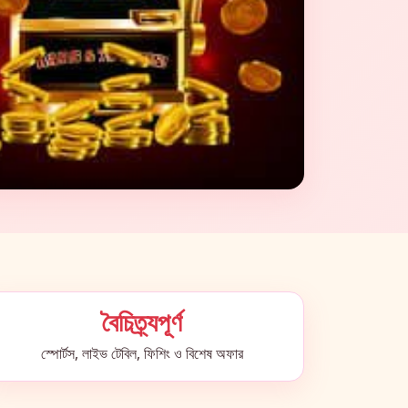
বৈচিত্র্যপূর্ণ
স্পোর্টস, লাইভ টেবিল, ফিশিং ও বিশেষ অফার