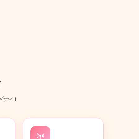
ো
 অভিজ্ঞতা।