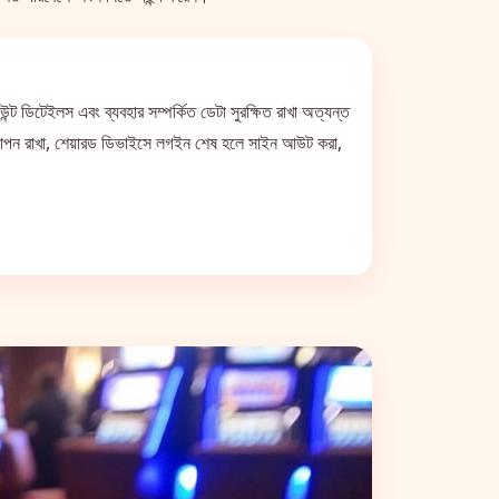
ট ডিটেইলস এবং ব্যবহার সম্পর্কিত ডেটা সুরক্ষিত রাখা অত্যন্ত
্ড গোপন রাখা, শেয়ারড ডিভাইসে লগইন শেষ হলে সাইন আউট করা,