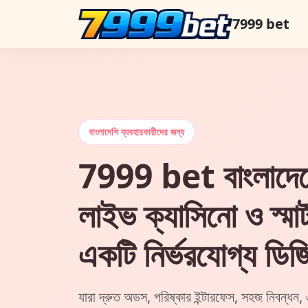
7999 bet
বাংলাদেশি ব্যবহারকারীদের জন্য
7999 bet বাংলাদেশে 
লাইভ ক্যাসিনো ও স্মার
একটি নির্ভরযোগ্য ডিজ
যারা দ্রুত অডস, পরিষ্কার ইন্টারফেস, সহজ নিবন্ধন, 