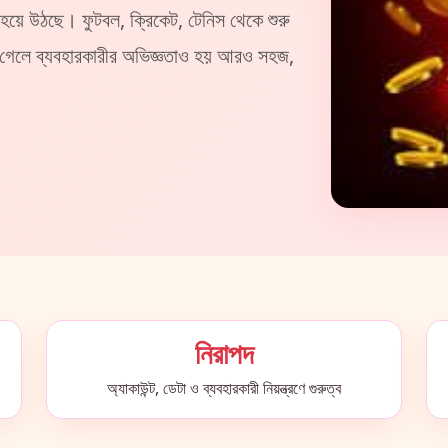
য়ে উঠছে। ফুটবল, ক্রিকেট, টেনিস থেকে শুরু
গেলে ব্যবহারকারীর অভিজ্ঞতাও হয় আরও সহজ,
নিরাপদ
অ্যাকাউন্ট, ডেটা ও ব্যবহারকারী নিয়ন্ত্রণে গুরুত্ব